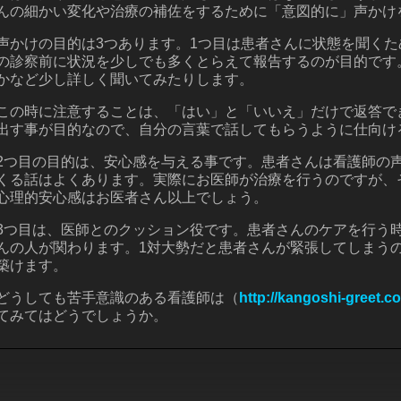
んの細かい変化や治療の補佐をするために「意図的に」声かけ
声かけの目的は3つあります。1つ目は患者さんに状態を聞く
の診察前に状況を少しでも多くとらえて報告するのが目的です
かなど少し詳しく聞いてみたりします。
この時に注意することは、「はい」と「いいえ」だけで返答で
出す事が目的なので、自分の言葉で話してもらうように仕向け
2つ目の目的は、安心感を与える事です。患者さんは看護師の
くる話はよくあります。実際にお医師が治療を行うのですが、
心理的安心感はお医者さん以上でしょう。
3つ目は、医師とのクッション役です。患者さんのケアを行う
んの人が関わります。1対大勢だと患者さんが緊張してしまう
築けます。
どうしても苦手意識のある看護師は（
http://kangoshi-greet.c
てみてはどうでしょうか。