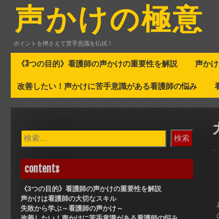
コ
声かけの極意
ン
テ
ン
ポイントを押さえて苦手意識を払拭！
ツ
へ
《3つの目的》看護師の声かけの重要性を解説
声かけ
ス
キ
改善したい！声かけに苦手意識がある看護師の悩み
ッ
プ
検
索:
contents
《3つの目的》看護師の声かけの重要性を解説
声かけは看護師の大切なスキル
失敗から学ぶ～看護師の声かけ～
改善したい！声かけに苦手意識がある看護師の悩み