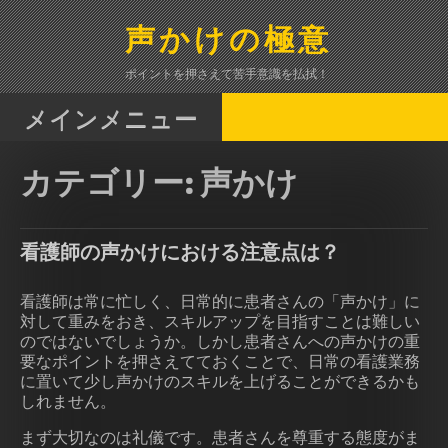
コ
ン
声かけの極意
テ
ン
ポイントを押さえて苦手意識を払拭！
ツ
へ
メインメニュー
ス
キ
カテゴリー:
声かけ
ッ
プ
看護師の声かけにおける注意点は？
看護師は常に忙しく、日常的に患者さんの「声かけ」に
対して重みをおき、スキルアップを目指すことは難しい
のではないでしょうか。しかし患者さんへの声かけの重
要なポイントを押さえてておくことで、日常の看護業務
に置いて少し声かけのスキルを上げることができるかも
しれません。
まず大切なのは礼儀です。患者さんを尊重する態度がま