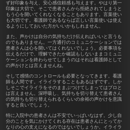
ず好印象を与え、安心感信頼感も与えます。やはり第一
印象は大切で、そこで患者さんから拒絶されてしまうと
もう心を開いてくれなくなることもあります。言葉使い
も大切です。看護師であるならば正しい言葉使いは使え
るようにしておいた方がいいかもしれません。
また、声かけは自分の気持ちだけ伝えればいいと言うも
のでもありません。一方通行のコミュニケーションでは
患者さんは心を開いてはくれないでしょう。必要事項を
伝えるだけで、理解できたか確認もしないままコミュニ
ケーションを終わらせてしまうのはそれは看護師として
の声かけとは言えませんね。
そして感情のコントロールも必要となってきます。看護
師も人間です。イライラすることもあるはずです。しか
しそこでイライラをそのままぶつけてしまってはプロと
は言えません。深呼吸し、気持ちを切り替えて患者さん
の気持ちも切り替えられるくらいの余裕の声かけを意識
すると良いでしょう。
特に入院中の患者さんは不安でいっぱいなはず。少し自
分のことを気にかけてくれる存在は患者さんにとってか
なりの心の支えになるのではないでしょうか。イライラ